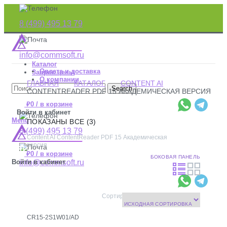
8 (499) 495 13 79
info@commsoft.ru
Каталог
Оплата и доставка
Запрос цены
О компании
ГЛАВНАЯ
КАТАЛОГ
CONTENT AI
Контакты
Search
CONTENTREADER PDF 15 АКАДЕМИЧЕСКАЯ ВЕРСИЯ
₽
0
/
в корзине
Войти в кабинет
Menu
ПОКАЗАНЫ ВСЕ (3)
8 (499) 495 13 79
Content AI
ContentReader PDF 15 Академическая
версия
₽
0
/
в корзине
БОКОВАЯ ПАНЕЛЬ
Войти в кабинет
info@commsoft.ru
CR15-2S1W01/AD