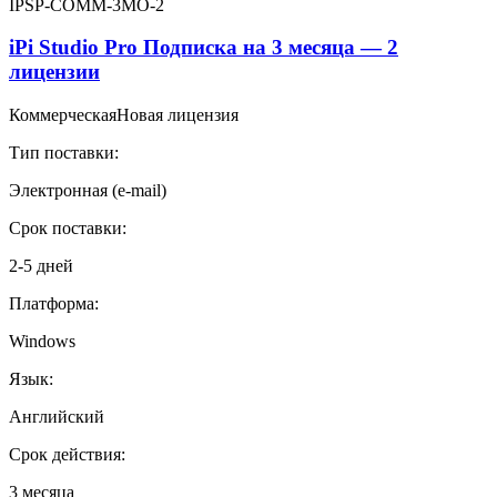
IPSP-COMM-3MO-2
на
1
iPi Studio Pro Подписка на 3 месяца — 2
год
лицензии
-
2
Коммерческая
Новая лицензия
лицензии
Тип поставки:
Электронная (e-mail)
Срок поставки:
2-5 дней
Платформа:
Windows
Язык:
Английский
Срок действия:
3 месяца