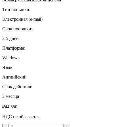
от
3
Тип поставки:
до
5
Электронная (e-mail)
лицензий
Срок поставки:
2-5 дней
Платформа:
Windows
Язык:
Английский
Срок действия:
3 месяца
₽
44 550
НДС не облагается
Количество