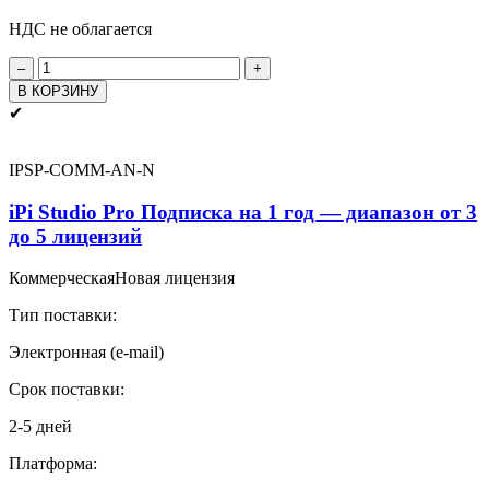
НДС не облагается
Количество
товара
В КОРЗИНУ
iPi
✔
Studio
Pro
Бессрочно
IPSP-COMM-AN-N
(вкл.
2
iPi Studio Pro Подписка на 1 год — диапазон от 3
года
до 5 лицензий
тех.
поддержки
Коммерческая
Новая лицензия
и
обновлений)
Тип поставки:
-
диапазон
Электронная (e-mail)
от
3
Срок поставки:
до
5
2-5 дней
лицензий
Платформа: