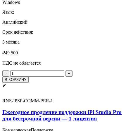
Windows
Язык:
Английский
Срок действия:
3 месяца
₽
49 500
НДС не облагается
Количество
товара
В КОРЗИНУ
iPi
✔
Studio
Pro
Подписка
RNS-IPSP-COMM-PER-1
на
3
Ежегодное продление поддержки iPi Studio Pro
месяца
для бессрочной версии — 1 лицензия
-
1
Коммерческая
Поддержка
лицензия