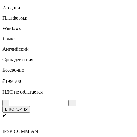
2-5 дней
Платформа:
Windows
Язык:
Английский
Срок действия:
Бессрочно
₽
199 500
НДС не облагается
Количество
товара
В КОРЗИНУ
iPi
✔
Studio
Pro
Бессрочно
IPSP-COMM-AN-1
(вкл.