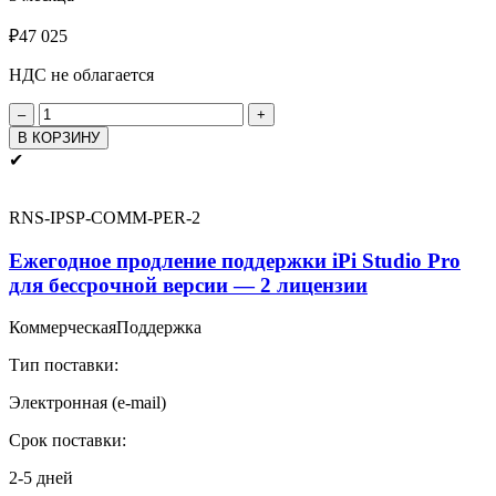
₽
47 025
НДС не облагается
Количество
товара
В КОРЗИНУ
iPi
✔
Studio
Pro
Подписка
RNS-IPSP-COMM-PER-2
на
3
Ежегодное продление поддержки iPi Studio Pro
месяца
для бессрочной версии — 2 лицензии
-
2
Коммерческая
Поддержка
лицензии
Тип поставки:
Электронная (e-mail)
Срок поставки:
2-5 дней