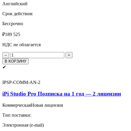
Английский
Срок действия:
Бессрочно
₽
189 525
НДС не облагается
Количество
товара
В КОРЗИНУ
iPi
✔
Studio
Pro
Бессрочно
IPSP-COMM-AN-2
(вкл.
2
iPi Studio Pro Подписка на 1 год — 2 лицензии
года
тех.
Коммерческая
Новая лицензия
поддержки
и
Тип поставки:
обновлений)
-
Электронная (e-mail)
2