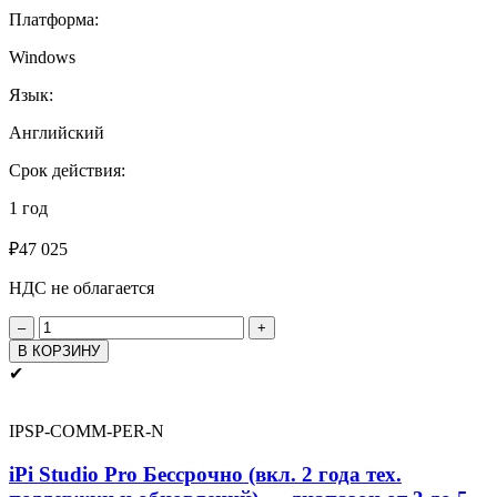
Платформа:
Windows
Язык:
Английский
Срок действия:
1 год
₽
47 025
НДС не облагается
Количество
товара
В КОРЗИНУ
Ежегодное
✔
продление
поддержки
iPi
IPSP-COMM-PER-N
Studio
Pro
iPi Studio Pro Бессрочно (вкл. 2 года тех.
для