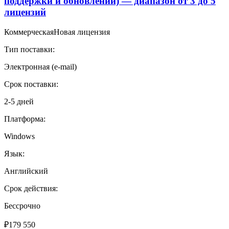
поддержки и обновлений) — диапазон от 3 до 5
бессрочной
лицензий
версии
-
2
Коммерческая
Новая лицензия
лицензии
Тип поставки:
Электронная (e-mail)
Срок поставки:
2-5 дней
Платформа:
Windows
Язык:
Английский
Срок действия:
Бессрочно
₽
179 550