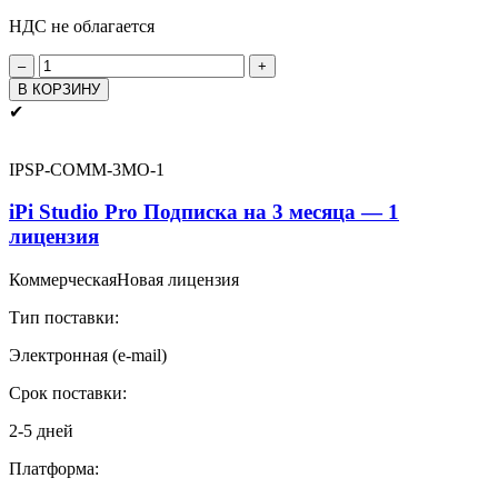
НДС не облагается
Количество
товара
В КОРЗИНУ
iPi
✔
Studio
Pro
Подписка
IPSP-COMM-3MO-1
на
1
iPi Studio Pro Подписка на 3 месяца — 1
год
лицензия
-
1
Коммерческая
Новая лицензия
лицензия
Тип поставки:
Электронная (e-mail)
Срок поставки:
2-5 дней
Платформа: