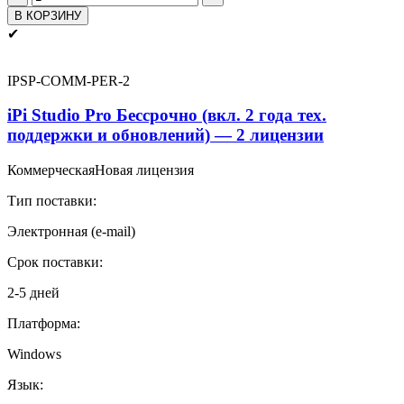
товара
В КОРЗИНУ
Ежегодное
✔
продление
поддержки
iPi
IPSP-COMM-PER-2
Studio
Pro
iPi Studio Pro Бессрочно (вкл. 2 года тех.
для
поддержки и обновлений) — 2 лицензии
бессрочной
версии
Коммерческая
Новая лицензия
-
1
Тип поставки:
лицензия
Электронная (e-mail)
Срок поставки:
2-5 дней
Платформа:
Windows
Язык: