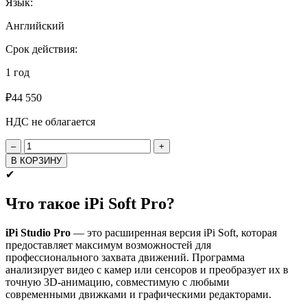
Язык:
Английский
Срок действия:
1 год
₽
44 550
НДС не облагается
Количество
товара
В КОРЗИНУ
Ежегодное
✔
продление
поддержки
Что такое iPi Soft Pro?
iPi
Studio
Pro
iPi Studio Pro
— это расширенная версия iPi Soft, которая
для
предоставляет максимум возможностей для
бессрочной
профессионального захвата движений. Программа
версии
анализирует видео с камер или сенсоров и преобразует их в
-
точную 3D-анимацию, совместимую с любыми
диапазон
современными движками и графическими редакторами.
от