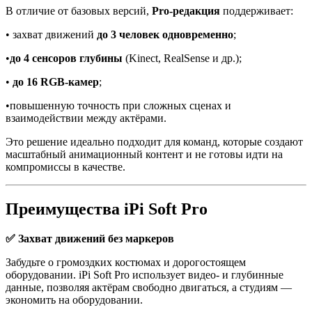
3
В отличие от базовых версий,
Pro-редакция
поддерживает:
до
• захват движений
до 3 человек одновременно
;
5
лицензий
•
до 4 сенсоров глубины
(Kinect, RealSense и др.);
•
до 16 RGB-камер
;
•повышенную точность при сложных сценах и
взаимодействии между актёрами.
Это решение идеально подходит для команд, которые создают
масштабный анимационный контент и не готовы идти на
компромиссы в качестве.
Преимущества iPi Soft Pro
✅ Захват движений без маркеров
Забудьте о громоздких костюмах и дорогостоящем
оборудовании. iPi Soft Pro использует видео- и глубинные
данные, позволяя актёрам свободно двигаться, а студиям —
экономить на оборудовании.