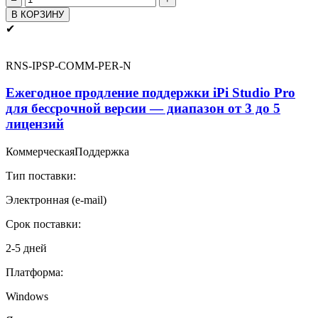
товара
В КОРЗИНУ
iPi
✔
Studio
Pro
Подписка
RNS-IPSP-COMM-PER-N
на
3
Ежегодное продление поддержки iPi Studio Pro
месяца
для бессрочной версии — диапазон от 3 до 5
-
лицензий
диапазон
от
3
Коммерческая
Поддержка
до
Тип поставки:
5
лицензий
Электронная (e-mail)
Срок поставки:
2-5 дней
Платформа:
Windows