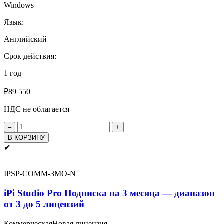
Windows
Язык:
Английский
Срок действия:
1 год
₽
89 550
НДС не облагается
Количество
товара
В КОРЗИНУ
iPi
✔
Studio
Pro
Подписка
IPSP-COMM-3MO-N
на
1
iPi Studio Pro Подписка на 3 месяца — диапазон
год
от 3 до 5 лицензий
-
диапазон
Коммерческая
Новая лицензия