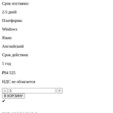
лицензии
Срок поставки:
2-5 дней
Платформа:
Windows
Язык:
Английский
Срок действия:
1 год
₽
94 525
НДС не облагается
Количество
товара
В КОРЗИНУ
iPi
✔
Studio
Pro
Подписка