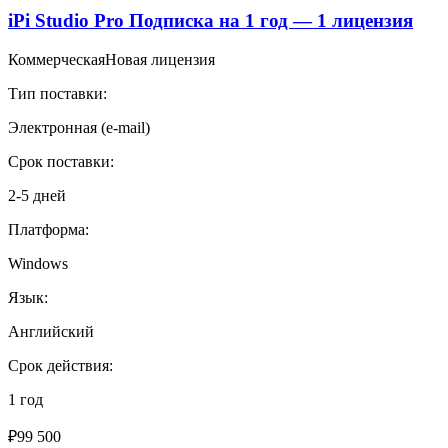
2
iPi Studio Pro Подписка на 1 год — 1 лицензия
года
тех.
Коммерческая
Новая лицензия
поддержки
и
Тип поставки:
обновлений)
-
Электронная (e-mail)
1
лицензия
Срок поставки:
2-5 дней
Платформа:
Windows
Язык:
Английский
Срок действия:
1 год
₽
99 500